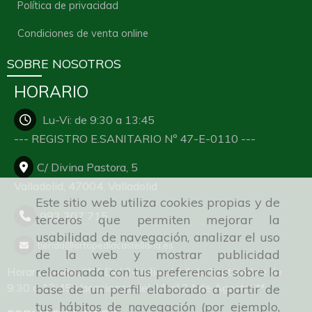
Política de privacidad
Condiciones de venta online
SOBRE NOSOTROS
HORARIO
Lu-Vi: de 9:30 a 13:45
--- REGISTRO E.SANITARIO Nº 47-E-0110 ---
C/ Divina Pastora, 5
Valladolid,
47004,
Valladolid
Este sitio web utiliza cookies propias y de
983 307 715
terceros que permiten mejorar la
usabilidad de navegación, analizar el uso
tienda
ortopediacastellana.es
de la web y mostrar publicidad
relacionada con tus preferencias sobre la
Horario verano**** Del 24 julio al 14 de Septiembre de
9:30 a 13:45 Vacaciones del 11 al 24 de Agosto***
base de un perfil elaborado a partir de
tus hábitos de navegación (por ejemplo,