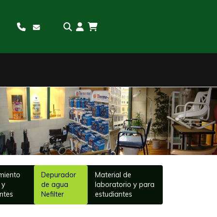
Sigui
miento
Depurador
Material de
 y
de agua
laboratorio y para
ntes
Nefilter
estudiantes