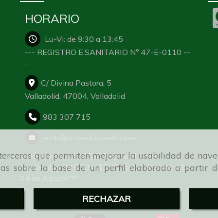
HORARIO
Lu-Vi: de 9:30 a 13:45
--- REGISTRO E.SANITARIO Nº 47-E-0110 --
-
C/ Divina Pastora, 5
Valladolid,
47004,
Valladolid
983 307 715
tienda
ortopediacastellana.es
e terceros que permiten mejorar la usabilidad de nave
Horario verano**** Del 24 julio al 14 de
ias sobre la base de un perfil elaborado a partir 
Septiembre de 9:30 a 13:45 Vacaciones del 11 al
24 de Agosto***
RECHAZAR
Síguenos