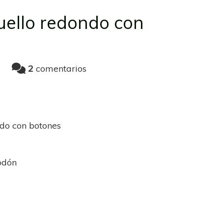
cuello redondo con
2
comentarios
ndo con botones
odón