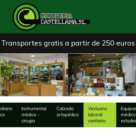
Transportes gratis a partir de 250 euros
iliario
Instrumental
Calzado
Vestuario
Equipa
ico
médico -
ortopédico
laboral
médico
cirugia
sanitario
estudia