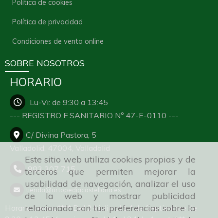
Política de cookies
Política de privacidad
Condiciones de venta online
SOBRE NOSOTROS
HORARIO
Lu-Vi: de 9:30 a 13:45
--- REGISTRO E.SANITARIO Nº 47-E-0110 ---
C/ Divina Pastora, 5
Valladolid,
47004,
Valladolid
Este sitio web utiliza cookies propias y de
983 307 715
terceros que permiten mejorar la
usabilidad de navegación, analizar el uso
tienda
ortopediacastellana.es
de la web y mostrar publicidad
relacionada con tus preferencias sobre la
Horario verano**** Del 24 julio al 14 de Septiembre de