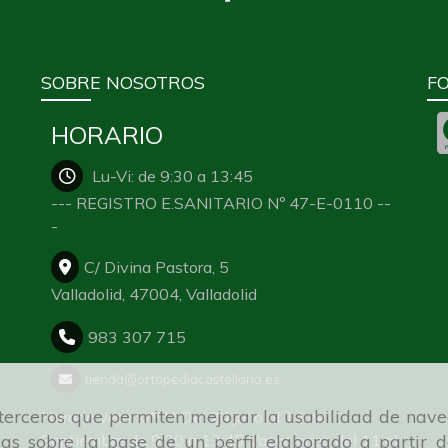
SOBRE NOSOTROS
F
HORARIO
Lu-Vi: de 9:30 a 13:45
--- REGISTRO E.SANITARIO Nº 47-E-0110 --
-
C/ Divina Pastora, 5
Valladolid,
47004,
Valladolid
983 307 715
tienda
ortopediacastellana.es
e terceros que permiten mejorar la usabilidad de nave
Horario verano**** Del 24 julio al 14 de
ias sobre la base de un perfil elaborado a partir 
Septiembre de 9:30 a 13:45 Vacaciones del 11 al