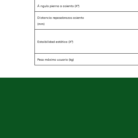
Á ngulo pierna a asiento (X°)
Distancia reposabrazos asiento
(mm)
Estaibilidad estática (X°)
Peso máximo usuario (kg)