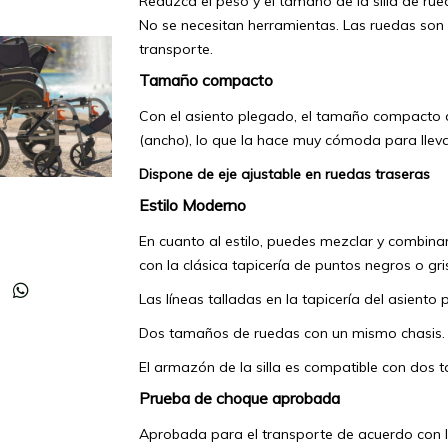
Reduzca el peso y el tamaño de la silla de ru
No se necesitan herramientas. Las ruedas son 
transporte.
Tamaño compacto
Con el asiento plegado, el tamaño compacto de
(ancho), lo que la hace muy cómoda para llevarl
Dispone de eje ajustable en ruedas traseras
e
Estilo Moderno
En cuanto al estilo, puedes mezclar y combinar
con la clásica tapicería de puntos negros o gr
Las líneas talladas en la tapicería del asiento 
Dos tamaños de ruedas con un mismo chasis.
El armazón de la silla es compatible con dos 
Prueba de choque aprobada
Aprobada para el transporte de acuerdo con l