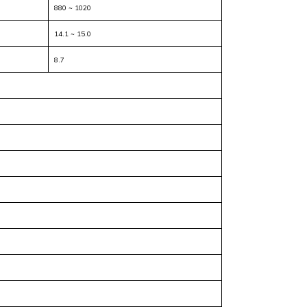
880 ~ 1020
14.1 ~ 15.0
8.7