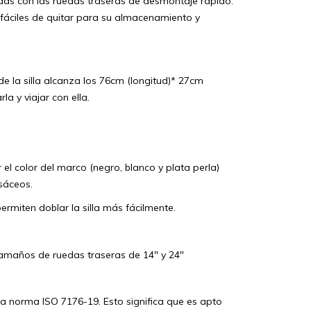
edas con las ruedas traseras de desmontaje rápido.
fáciles de quitar para su almacenamiento y
 la silla alcanza los 76cm (longitud)* 27cm
a y viajar con ella.
 el color del marco (negro, blanco y plata perla)
isáceos.
permiten doblar la silla más fácilmente.
tamaños de ruedas traseras de 14" y 24"
a norma ISO 7176-19. Esto significa que es apto