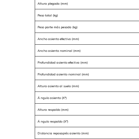
Altura plegada (mm)
Peso total (kg)
Peso parte más pesada (kg)
Ancho asiento efectivo (mm)
Ancho asiento nominal (mm)
Profundidad asiento efectiva (mm)
Profundidad asiento nominal (mm)
Altura asiento al suelo (mm)
Á ngulo asiento (X°)
Altura respaldo (mm)
Á ngulo respaldo (X°)
Distancia reposapiés asiento (mm)